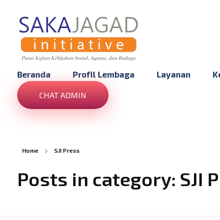
Saka Jagad Initiative
“Pusat Kajian Kebijakan Sosial, Agama, dan Budaya”
Beranda
Profil Lembaga
Layanan
K
CHAT ADMIN
Home
SJI Press
Posts in category: SJI 